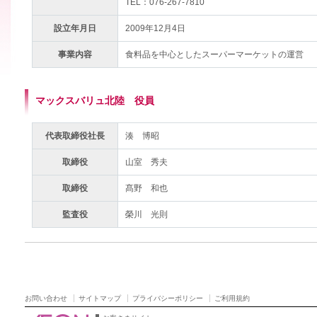
TEL：076-267-7810
設立年月日
2009年12月4日
事業内容
食料品を中心としたスーパーマーケットの運営
マックスバリュ北陸 役員
代表取締役社長
湊 博昭
取締役
山室 秀夫
取締役
髙野 和也
監査役
榮川 光則
お問い合わせ
サイトマップ
プライバシーポリシー
ご利用規約